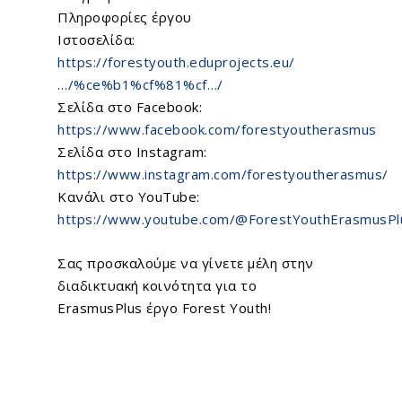
Πληροφορίες έργου
Ιστοσελίδα:
https://forestyouth.eduprojects.eu/
…/%ce%b1%cf%81%cf…/
Σελίδα στο Facebook:
https://www.facebook.com/forestyoutherasmus
Σελίδα στο Instagram:
https://www.instagram.com/forestyoutherasmus/
Home
Κανάλι στο YouTube:
https://www.youtube.com/@ForestYouthErasmusPl
About Us
Σας προσκαλούμε να γίνετε μέλη στην
What We Do
διαδικτυακή κοινότητα για το
ErasmusPlus έργο
Forest Youth
!
EU Proposal Writ
Serious Games
Custom E-Learning
EU Projects
Mobile Learning
Associated Partn
On going