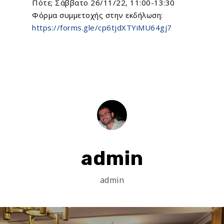
Πότε; Σάββατο 26/11/22, 11:00-13:30
Φόρμα συμμετοχής στην εκδήλωση:
https://forms.gle/cp6tjdXTYiMU64gj7
Home
admin
About Us
admin
What We Do
EU Proposal Writ
Serious Games