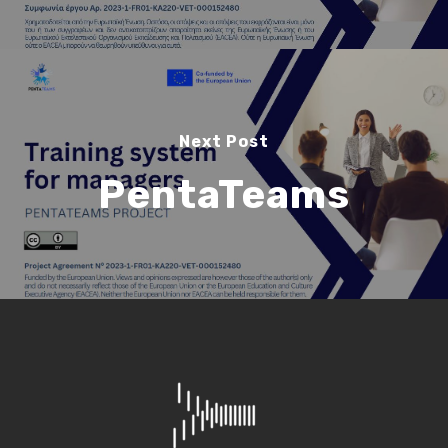
Search
Search
Next Post
PentaTeams