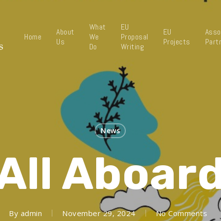
What
EU
About
EU
Asso
Home
We
Proposal
Us
Projects
Part
Do
Writing
News
All Aboar
By
admin
November 29, 2024
No Comments