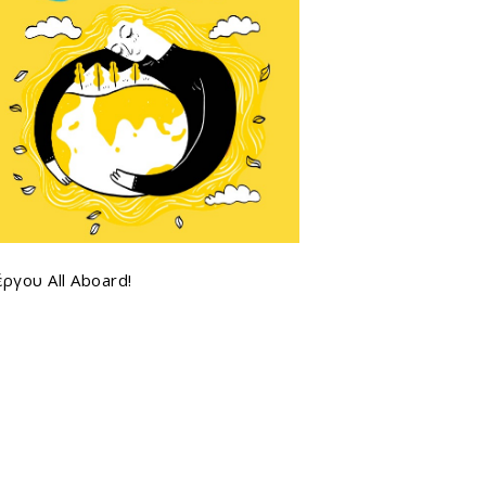
 έργου
All Aboard
!
Search
Search