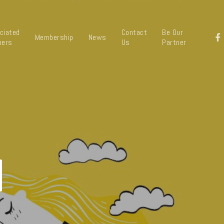
ciated
Contact
Be Our
Membership
News
ners
Us
Partner
d