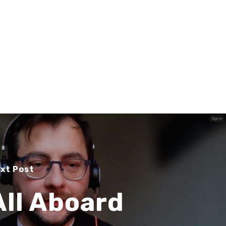
xt Post
All Aboard