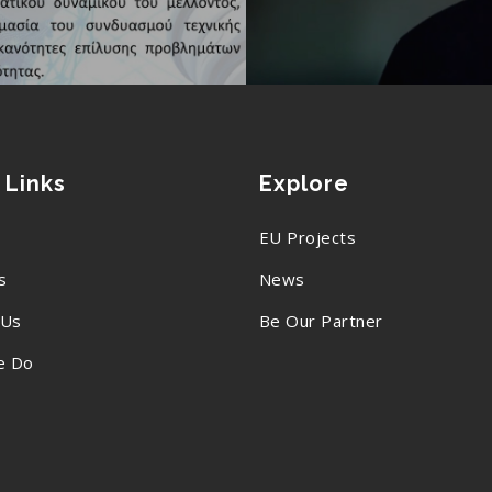
 Links
Explore
EU Projects
s
News
 Us
Be Our Partner
e Do