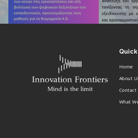
Quick
Home
About U
Contact
What W