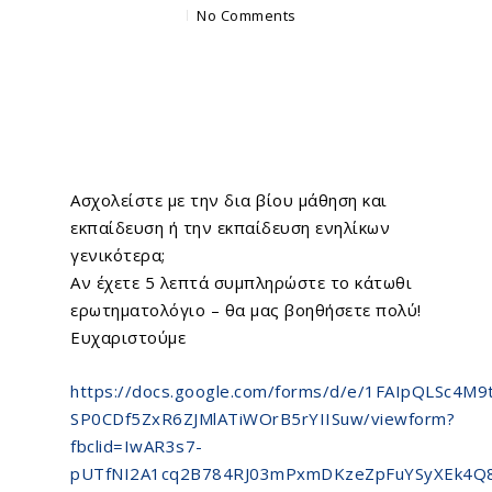
No Comments
Ασχολείστε με την δια βίου μάθηση και
εκπαίδευση ή την εκπαίδευση ενηλίκων
γενικότερα;
Αν έχετε 5 λεπτά συμπληρώστε το κάτωθι
ερωτηματολόγιο – θα μας βοηθήσετε πολύ!
Ευχαριστούμε
https://docs.google.com/forms/d/e/1FAIpQLSc4M
SP0CDf5ZxR6ZJMlATiWOrB5rYIISuw/viewform?
fbclid=IwAR3s7-
pUTfNI2A1cq2B784RJ03mPxmDKzeZpFuYSyXEk4Q