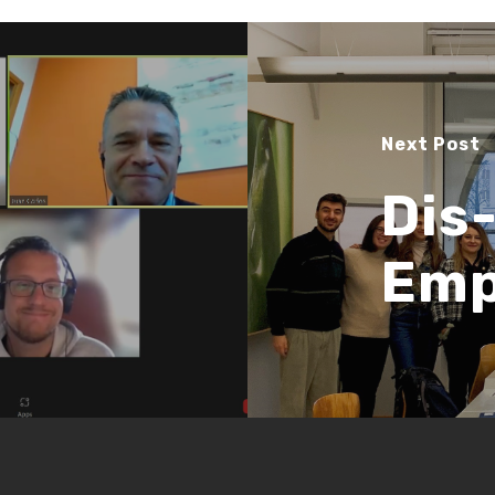
Next Post
Dis
Emp