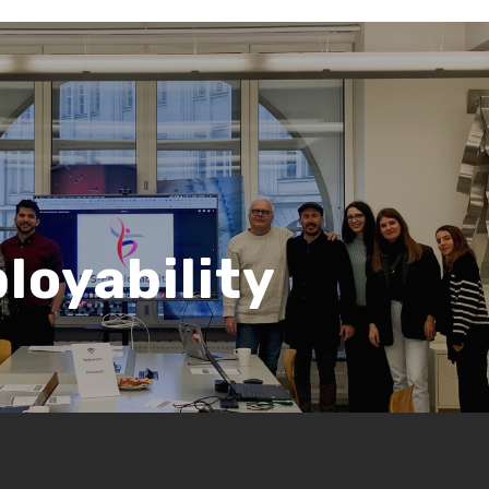
-
loyability