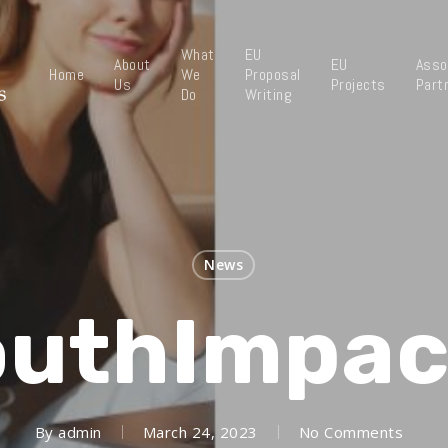
What
EU
About
EU
Asso
Home
We
Proposal
Us
Projects
Part
Do
Writing
News
outhImpac
By
admin
March 24, 2023
No Comments