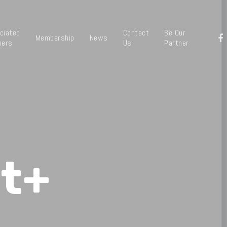
ciated
Contact
Be Our
Membership
News
ners
Us
Partner
t+