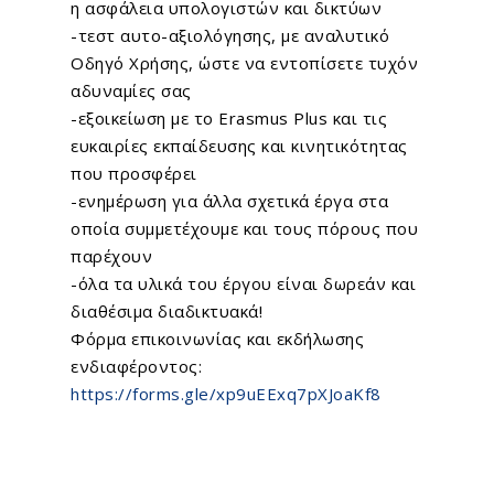
η ασφάλεια υπολογιστών και δικτύων
-τεστ αυτο-αξιολόγησης, με αναλυτικό
Οδηγό Χρήσης, ώστε να εντοπίσετε τυχόν
αδυναμίες σας
-εξοικείωση με το Erasmus Plus και τις
ευκαιρίες εκπαίδευσης και κινητικότητας
που προσφέρει
-ενημέρωση για άλλα σχετικά έργα στα
οποία συμμετέχουμε και τους πόρους που
Home
παρέχουν
-όλα τα υλικά του έργου είναι δωρεάν και
About Us
διαθέσιμα διαδικτυακά!
Φόρμα επικοινωνίας και εκδήλωσης
What We Do
ενδιαφέροντος:
EU Proposal Writ
Serious Games
https://forms.gle/xp9uEExq7pXJoaKf8
Custom E-Learning
EU Projects
Mobile Learning
Associated Partn
On going