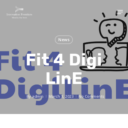
News
Fit 4 Digi
LinE
By
admin
March 3, 2023
No Comments