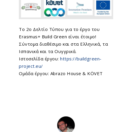
Το 2ο Δελτίο Τύπου για το έργο του
Erasmus+
Build Green
είναι έτοιμο!
Σύντομα διαθέσιμο και στα Ελληνικά, τα
Home
Ισπανικά και τα Ουγγρικά.
Ιστοσελίδα έργου:
https://buildgreen-
About Us
project.eu/
Ομάδα έργου: Abrazo House &
KÖVET
What We Do
EU Proposal Writ
Serious Games
Custom E-Learning
EU Projects
Mobile Learning
Associated Partn
On going
AI Learning Tools
Completed
Membership
Simulations